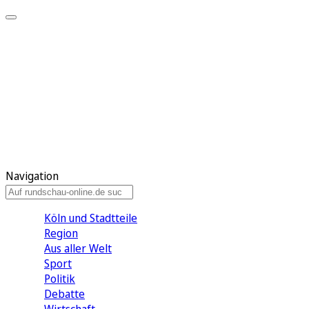
Meine KR
Meine Artikel
Meine Region
Meine Newsletter
Gewinnspiele
Mein Rundschau PLUS
Mein E-Paper
Navigation
Köln und Stadtteile
Region
Aus aller Welt
Sport
Politik
Debatte