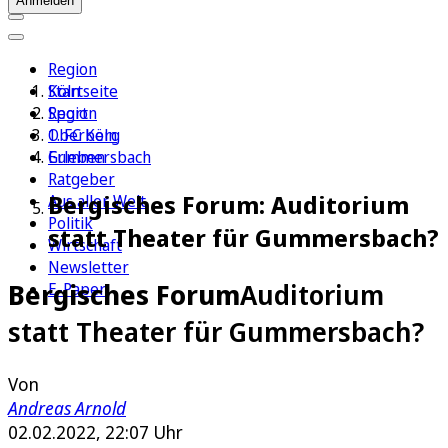
Anmelden
Region
Köln
Startseite
Sport
Region
1. FC Köln
Oberberg
Erleben
Gummersbach
Ratgeber
Bergisches Forum: Auditorium
Aus aller Welt
Politik
statt Theater für Gummersbach?
Wirtschaft
Newsletter
Bergisches Forum
Auditorium
E-Paper
statt Theater für Gummersbach?
Von
Andreas Arnold
02.02.2022, 22:07 Uhr