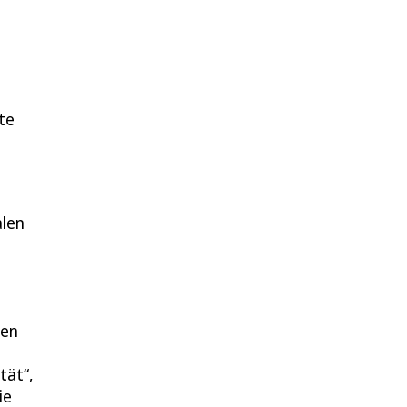
te
alen
den
tät“,
ie