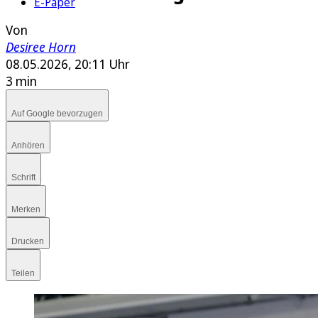
E-Paper
Von
Desiree Horn
08.05.2026, 20:11 Uhr
3 min
Auf Google bevorzugen
Anhören
Schrift
Merken
Drucken
Teilen