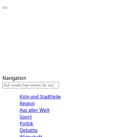
Meine KR
Meine Artikel
Meine Region
Meine Newsletter
Gewinnspiele
Mein Rundschau PLUS
Mein E-Paper
Navigation
Köln und Stadtteile
Region
Aus aller Welt
Sport
Politik
Debatte