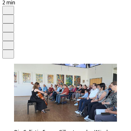
2 min
Auf Google bevorzugen
Anhören
Schrift
Merken
Drucken
Teilen