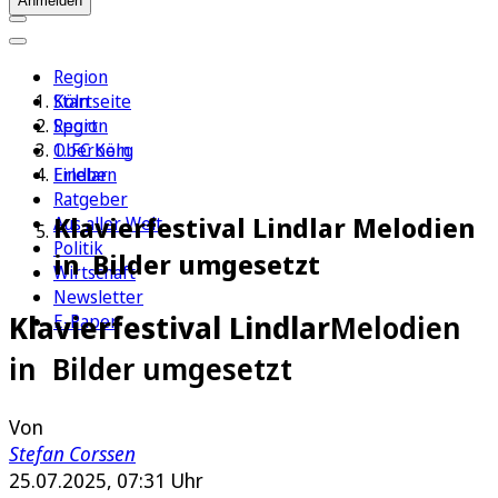
Anmelden
Region
Köln
Startseite
Sport
Region
1. FC Köln
Oberberg
Erleben
Lindlar
Ratgeber
Klavierfestival Lindlar Melodien
Aus aller Welt
Politik
in Bilder umgesetzt
Wirtschaft
Newsletter
Klavierfestival Lindlar
Melodien
E-Paper
in Bilder umgesetzt
Von
Stefan Corssen
25.07.2025, 07:31 Uhr