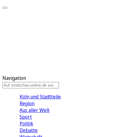
Meine KR
Meine Artikel
Meine Region
Meine Newsletter
Gewinnspiele
Mein Rundschau PLUS
Mein E-Paper
Navigation
Köln und Stadtteile
Region
Aus aller Welt
Sport
Politik
Debatte