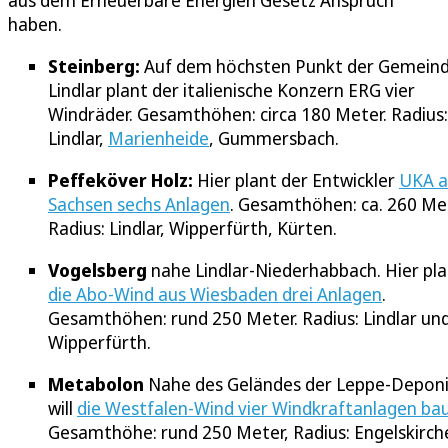
aus dem Erneuerbare Energien Gesetz Anspruch
haben.
Steinberg:
Auf dem höchsten Punkt der Gemein
Lindlar plant der italienische Konzern ERG vier
Windräder. Gesamthöhen: circa 180 Meter. Radius:
Lindlar,
Marienheide
, Gummersbach.
Peffeköver Holz:
Hier plant der Entwickler
UKA a
Sachsen sechs Anlagen
. Gesamthöhen: ca. 260 Met
Radius: Lindlar, Wipperfürth, Kürten.
Vogelsberg
nahe Lindlar-Niederhabbach. Hier pl
die Abo-Wind aus Wiesbaden drei Anlagen
.
Gesamthöhen: rund 250 Meter. Radius: Lindlar un
Wipperfürth.
Metabolon
Nahe des Geländes der Leppe-Depon
will
die Westfalen-Wind vier Windkraftanlagen ba
Gesamthöhe: rund 250 Meter, Radius: Engelskirch