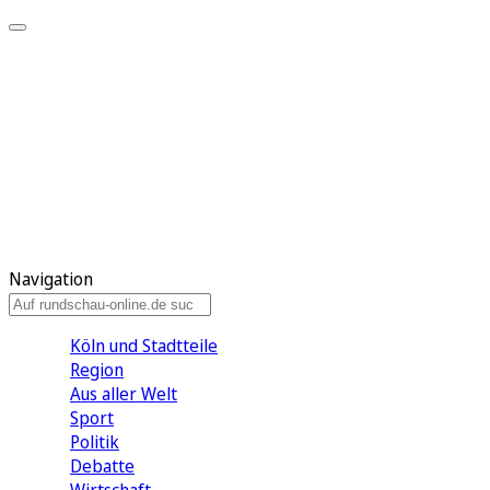
Meine KR
Meine Artikel
Meine Region
Meine Newsletter
Gewinnspiele
Mein Rundschau PLUS
Mein E-Paper
Navigation
Köln und Stadtteile
Region
Aus aller Welt
Sport
Politik
Debatte