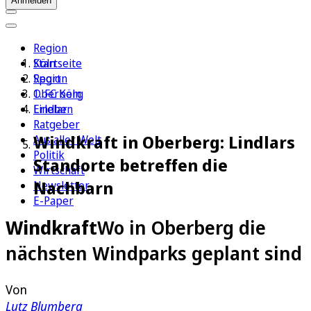
Anmelden
Region
Köln
Startseite
Sport
Region
1. FC Köln
Oberberg
Erleben
Lindlar
Ratgeber
Windkraft in Oberberg: Lindlars
Aus aller Welt
Politik
Standorte betreffen die
Wirtschaft
Nachbarn
Newsletter
E-Paper
Windkraft
Wo in Oberberg die
nächsten Windparks geplant sind
Von
Lutz Blumberg