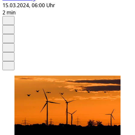
15.03.2024, 06:00 Uhr
2 min
Auf Google bevorzugen
Anhören
Schrift
Merken
Drucken
Teilen