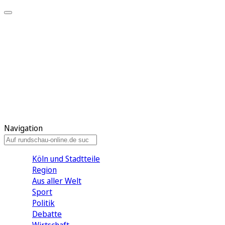
Meine KR
Meine Artikel
Meine Region
Meine Newsletter
Gewinnspiele
Mein Rundschau PLUS
Mein E-Paper
Navigation
Köln und Stadtteile
Region
Aus aller Welt
Sport
Politik
Debatte