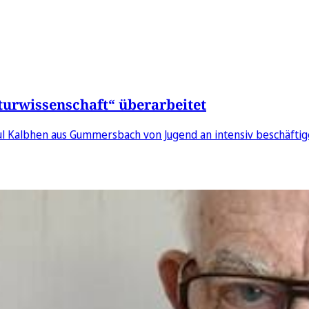
turwissenschaft“ überarbeitet
Paul Kalbhen aus Gummersbach von Jugend an intensiv beschäftig