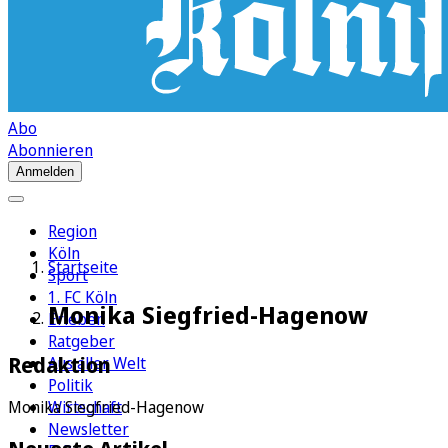
Abo
Abonnieren
Anmelden
Region
Köln
Startseite
Sport
1. FC Köln
Monika Siegfried-Hagenow
Erleben
Ratgeber
Redaktion
Aus aller Welt
Politik
Wirtschaft
Monika Siegfried-Hagenow
Newsletter