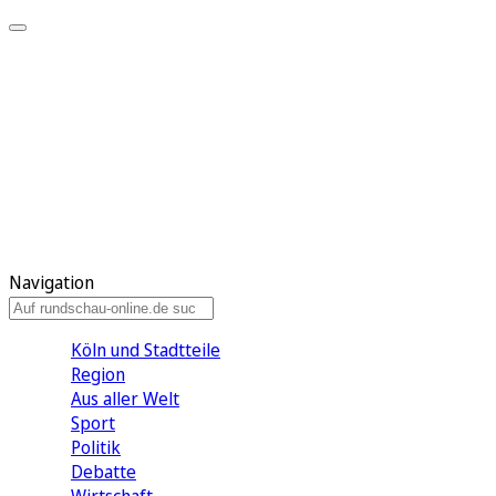
Meine KR
Meine Artikel
Meine Region
Meine Newsletter
Gewinnspiele
Mein Rundschau PLUS
Mein E-Paper
Navigation
Köln und Stadtteile
Region
Aus aller Welt
Sport
Politik
Debatte