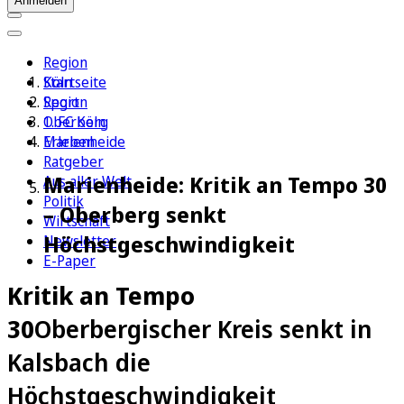
Anmelden
Region
Köln
Startseite
Sport
Region
1. FC Köln
Oberberg
Erleben
Marienheide
Ratgeber
Marienheide: Kritik an Tempo 30
Aus aller Welt
Politik
– Oberberg senkt
Wirtschaft
Höchstgeschwindigkeit
Newsletter
E-Paper
Kritik an Tempo
30
Oberbergischer Kreis senkt in
Kalsbach die
Höchstgeschwindigkeit