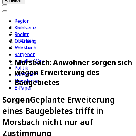
Anmelden
Region
Köln
Startseite
Sport
Region
1. FC Köln
Oberberg
Erleben
Morsbach
Ratgeber
Morsbach: Anwohner sorgen sich
Aus aller Welt
Politik
wegen Erweiterung des
Wirtschaft
Baugebietes
Newsletter
E-Paper
Sorgen
Geplante Erweiterung
eines Baugebietes trifft in
Morsbach nicht nur auf
Zustimmung