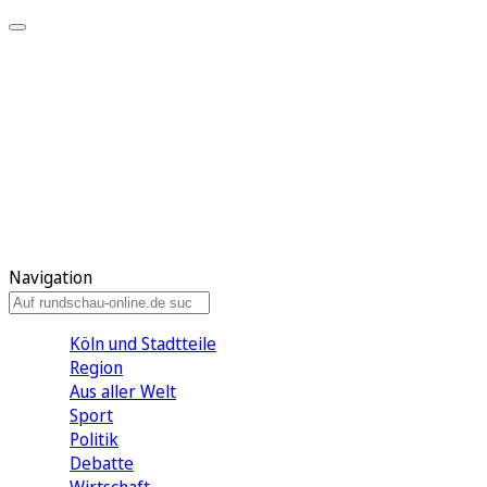
Meine KR
Meine Artikel
Meine Region
Meine Newsletter
Gewinnspiele
Mein Rundschau PLUS
Mein E-Paper
Navigation
Köln und Stadtteile
Region
Aus aller Welt
Sport
Politik
Debatte