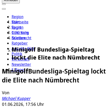
Anmelden
Region
Köln
Startseite
Sport
Region
1. FC Köln
Oberberg
Erleben
Nümbrecht
Ratgeber
Minigolf Bundesliga-Spieltag
Aus aller Welt
Politik
lockt die Elite nach Nümbrecht
Wirtschaft
Newsletter
Minigolf
Bundesliga-Spieltag lockt
E-Paper
die Elite nach Nümbrecht
Von
Michael Kupper
01.06.2026, 17:56 Uhr