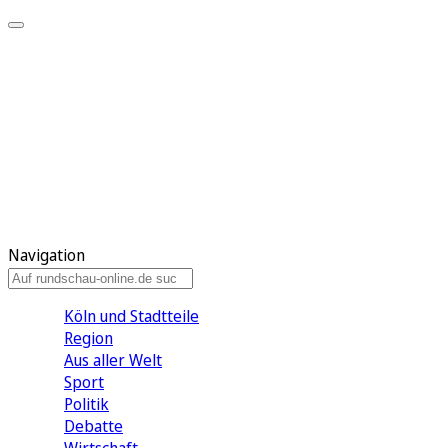
Meine KR
Meine Artikel
Meine Region
Meine Newsletter
Gewinnspiele
Mein Rundschau PLUS
Mein E-Paper
Navigation
Köln und Stadtteile
Region
Aus aller Welt
Sport
Politik
Debatte