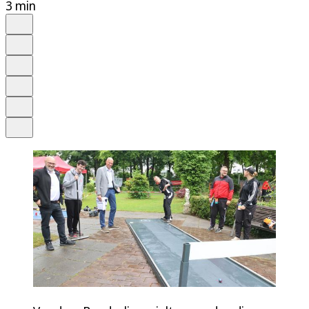
3 min
Auf Google bevorzugen
Anhören
Schrift
Merken
Drucken
Teilen