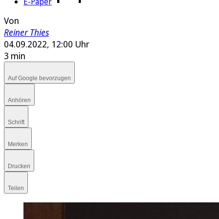
E-Paper
Von
Reiner Thies
04.09.2022, 12:00 Uhr
3 min
Auf Google bevorzugen
Anhören
Schrift
Merken
Drucken
Teilen