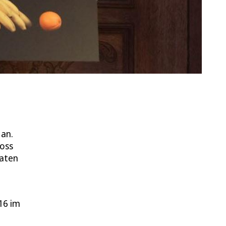
 an.
loss
raten
16 im