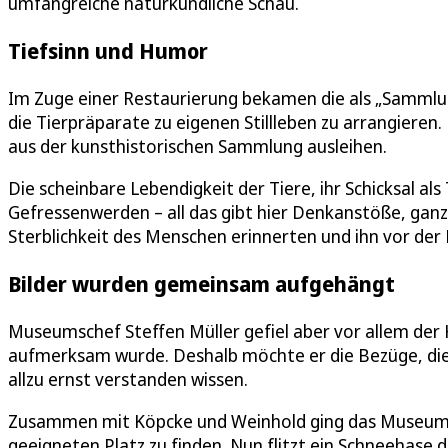
umfangreiche naturkundliche Schau.
Tiefsinn und Humor
Im Zuge einer Restaurierung bekamen die als „Sammlu
die Tierpräparate zu eigenen Stillleben zu arrangieren
aus der kunsthistorischen Sammlung ausleihen.
Die scheinbare Lebendigkeit der Tiere, ihr Schicksal a
Gefressenwerden – all das gibt hier Denkanstöße, ganz 
Sterblichkeit des Menschen erinnerten und ihn vor der 
Bilder wurden gemeinsam aufgehängt
Museumschef Steffen Müller gefiel aber vor allem der H
aufmerksam wurde. Deshalb möchte er die Bezüge, die 
allzu ernst verstanden wissen.
Zusammen mit Köpcke und Weinhold ging das Museumst
geeigneten Platz zu finden. Nun flitzt ein Schneehas