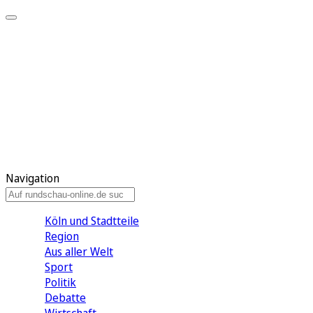
Meine KR
Meine Artikel
Meine Region
Meine Newsletter
Gewinnspiele
Mein Rundschau PLUS
Mein E-Paper
Navigation
Köln und Stadtteile
Region
Aus aller Welt
Sport
Politik
Debatte