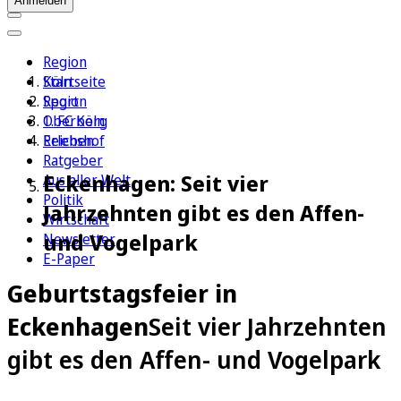
Anmelden
Region
Köln
Startseite
Sport
Region
1. FC Köln
Oberberg
Erleben
Reichshof
Ratgeber
Eckenhagen: Seit vier
Aus aller Welt
Politik
Jahrzehnten gibt es den Affen-
Wirtschaft
und Vogelpark
Newsletter
E-Paper
Geburtstagsfeier in
Eckenhagen
Seit vier Jahrzehnten
gibt es den Affen- und Vogelpark