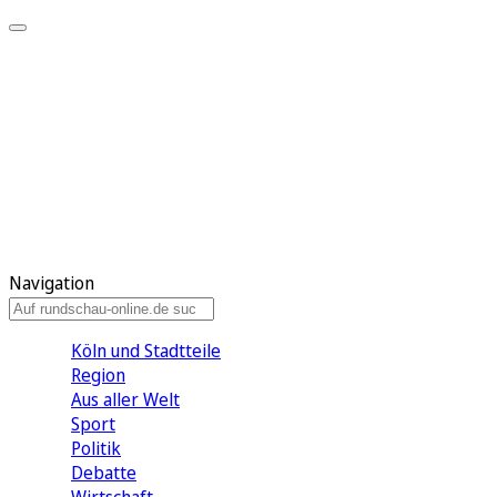
Meine KR
Meine Artikel
Meine Region
Meine Newsletter
Gewinnspiele
Mein Rundschau PLUS
Mein E-Paper
Navigation
Köln und Stadtteile
Region
Aus aller Welt
Sport
Politik
Debatte