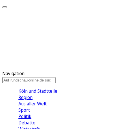
Meine KR
Meine Artikel
Meine Region
Meine Newsletter
Gewinnspiele
Mein Rundschau PLUS
Mein E-Paper
Navigation
Köln und Stadtteile
Region
Aus aller Welt
Sport
Politik
Debatte