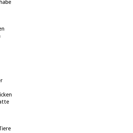
 habe
en
n
er
icken
atte
Tiere