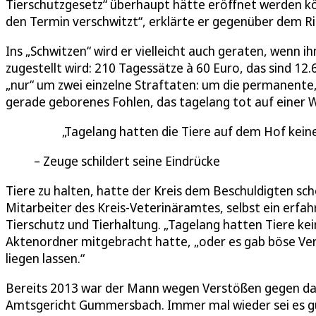
Tierschutzgesetz“ überhaupt hätte eröffnet werden k
den Termin verschwitzt“, erklärte er gegenüber dem Ri
Ins „Schwitzen“ wird er vielleicht auch geraten, wenn 
zugestellt wird: 210 Tagessätze à 60 Euro, das sind 12
„nur“ um zwei einzelne Straftaten: um die permanente
gerade geborenes Fohlen, das tagelang tot auf einer 
Tagelang hatten die Tiere auf dem Hof keine
Zeuge schildert seine Eindrücke
Tiere zu halten, hatte der Kreis dem Beschuldigten s
Mitarbeiter des Kreis-Veterinäramtes, selbst ein erfah
Tierschutz und Tierhaltung. „Tagelang hatten Tiere kein
Aktenordner mitgebracht hatte, „oder es gab böse Verl
liegen lassen.“
Bereits 2013 war der Mann wegen Verstößen gegen das
Amtsgericht Gummersbach. Immer mal wieder sei es gut