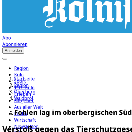
Abo
Abonnieren
Anmelden
Region
Köln
Startseite
Sport
Region
1. FC Köln
Oberberg
Erleben
Waldbröl
Ratgeber
Aus aller Welt
Fohlen lag im oberbergischen Süd
Politik
Wirtschaft
Newsletter
Verstoß gegen das Tierschutzges