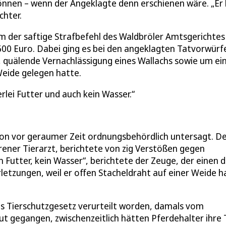
önnen – wenn der Angeklagte denn erschienen wäre. „Er
chter.
ihm der saftige Strafbefehl des Waldbröler Amtsgerichtes
.600 Euro. Dabei ging es bei den angeklagten Tatvorwürf
, quälende Vernachlässigung eines Wallachs sowie um ei
Weide gelegen hatte.
rlei Futter und auch kein Wasser.
chon vor geraumer Zeit ordnungsbehördlich untersagt. D
rener Tierarzt, berichtete von zig Verstößen gegen
 Futter, kein Wasser“, berichtete der Zeuge, der einen d
etzungen, weil er offen Stacheldraht auf einer Weide h
 Tierschutzgesetz verurteilt worden, damals vom
 gegangen, zwischenzeitlich hätten Pferdehalter ihre 