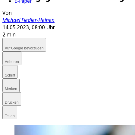
E-Paper
Von
Michael Fiedler-Heinen
14.05.2023, 08:00 Uhr
2 min
Auf Google bevorzugen
Anhören
Schrift
Merken
Drucken
Teilen