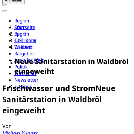
Anmelden
Region
Köln
Startseite
Sport
Region
1. FC Köln
Oberberg
Erleben
Waldbröl
Ratgeber
Neue Sanitärstation in Waldbröl
Aus aller Welt
Politik
eingeweiht
Wirtschaft
Newsletter
Frischwasser und Strom
Neue
E-Paper
Sanitärstation in Waldbröl
eingeweiht
Von
Michael Kupper