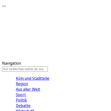
Meine KR
Meine Artikel
Meine Region
Meine Newsletter
Gewinnspiele
Mein Rundschau PLUS
Mein E-Paper
Navigation
Köln und Stadtteile
Region
Aus aller Welt
Sport
Politik
Debatte