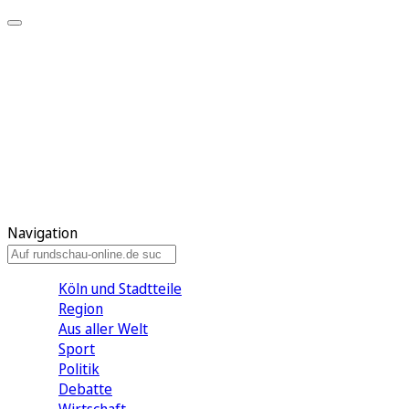
Meine KR
Meine Artikel
Meine Region
Meine Newsletter
Gewinnspiele
Mein Rundschau PLUS
Mein E-Paper
Navigation
Köln und Stadtteile
Region
Aus aller Welt
Sport
Politik
Debatte