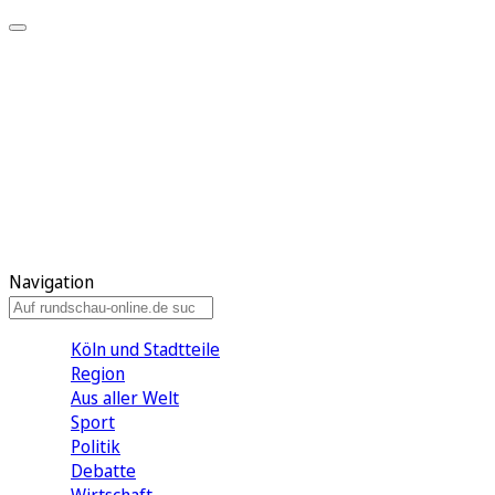
Meine KR
Meine Artikel
Meine Region
Meine Newsletter
Gewinnspiele
Mein Rundschau PLUS
Mein E-Paper
Navigation
Köln und Stadtteile
Region
Aus aller Welt
Sport
Politik
Debatte