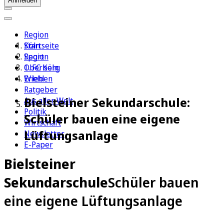
Anmelden
Region
Köln
Startseite
Sport
Region
1. FC Köln
Oberberg
Erleben
Wiehl
Ratgeber
Bielsteiner Sekundarschule:
Aus aller Welt
Politik
Schüler bauen eine eigene
Wirtschaft
Lüftungsanlage
Newsletter
E-Paper
Bielsteiner
Sekundarschule
Schüler bauen
eine eigene Lüftungsanlage