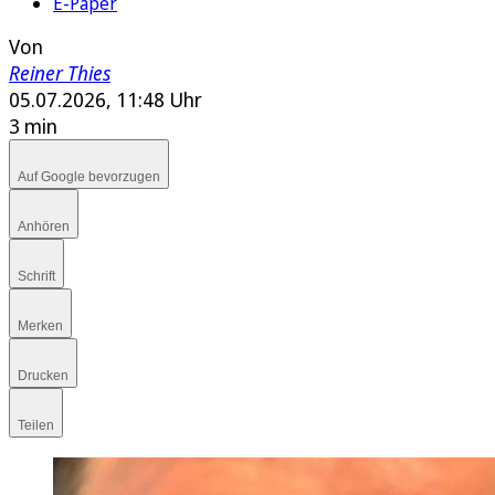
E-Paper
Von
Reiner Thies
05.07.2026, 11:48 Uhr
3 min
Auf Google bevorzugen
Anhören
Schrift
Merken
Drucken
Teilen