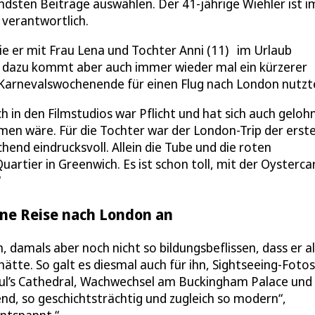
dsten Beiträge auswählen. Der 41-jährige Wiehler ist i
 verantwortlich.
die er mit Frau Lena und Tochter Anni (11) im Urlaub
, dazu kommt aber auch immer wieder mal ein kürzerer
ge Karnevalswochenende für einen Flug nach London nutzt
h in den Filmstudios war Pflicht und hat sich auch geloh
mmen wäre. Für die Tochter war der London-Trip der erst
hend eindrucksvoll. Allein die Tube und die roten
artier in Greenwich. Es ist schon toll, mit der Oysterca
“
ine Reise nach London an
damals aber noch nicht so bildungsbeflissen, dass er al
tte. So galt es diesmal auch für ihn, Sightseeing-Foto
aul’s Cathedral, Wachwechsel am Buckingham Palace und 
rend, so geschichtsträchtig und zugleich so modern“,