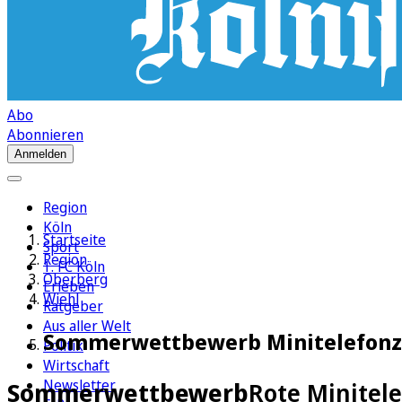
Abo
Abonnieren
Anmelden
Region
Köln
Startseite
Sport
Region
1. FC Köln
Oberberg
Erleben
Wiehl
Ratgeber
Aus aller Welt
Sommerwettbewerb Minitelefonzel
Politik
Wirtschaft
Newsletter
Sommerwettbewerb
Rote Minitele