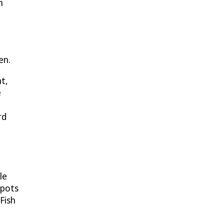
m
en.
nt,
e
rd
le
spots
Fish