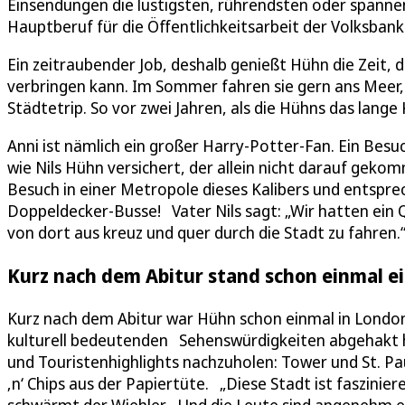
Einsendungen die lustigsten, rührendsten oder spannen
Hauptberuf für die Öffentlichkeitsarbeit der Volksbank
Ein zeitraubender Job, deshalb genießt Hühn die Zeit, 
verbringen kann. Im Sommer fahren sie gern ans Meer
Städtetrip. So vor zwei Jahren, als die Hühns das lan
Anni ist nämlich ein großer Harry-Potter-Fan. Ein Besuc
wie Nils Hühn versichert, der allein nicht darauf geko
Besuch in einer Metropole dieses Kalibers und entsprec
Doppeldecker-Busse! Vater Nils sagt: „Wir hatten ein Qu
von dort aus kreuz und quer durch die Stadt zu fahren.
Kurz nach dem Abitur stand schon einmal e
Kurz nach dem Abitur war Hühn schon einmal in London, 
kulturell bedeutenden Sehenswürdigkeiten abgehakt hä
und Touristenhighlights nachzuholen: Tower und St. P
‚n‘ Chips aus der Papiertüte. „Diese Stadt ist faszinie