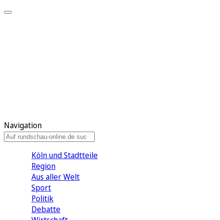
Meine KR
Meine Artikel
Meine Region
Meine Newsletter
Gewinnspiele
Mein Rundschau PLUS
Mein E-Paper
Navigation
Köln und Stadtteile
Region
Aus aller Welt
Sport
Politik
Debatte