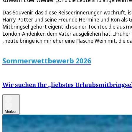
schwärmt der Wiehler. „Und die Leute sind angenehm e
Das Souvenir, das diese Reiseerinnerungen wachruft, ist 
Harry Potter und seine Freunde Hermine und Ron als
Mitbringsel gehört eigentlich seiner Tochter, die aus
London-Andenken dem Vater ausgeliehen hat. „Früher a
„heute bringe ich mir eher eine Flasche Wein mit, die d
Sommerwettbewerb 2026
Wir suchen Ihr „liebstes Urlaubsmitbringse
Merken