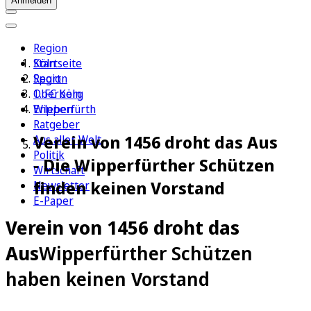
Anmelden
Region
Köln
Startseite
Sport
Region
1. FC Köln
Oberberg
Erleben
Wipperfürth
Ratgeber
Verein von 1456 droht das Aus
Aus aller Welt
Politik
- Die Wipperfürther Schützen
Wirtschaft
finden keinen Vorstand
Newsletter
E-Paper
Verein von 1456 droht das
Aus
Wipperfürther Schützen
haben keinen Vorstand