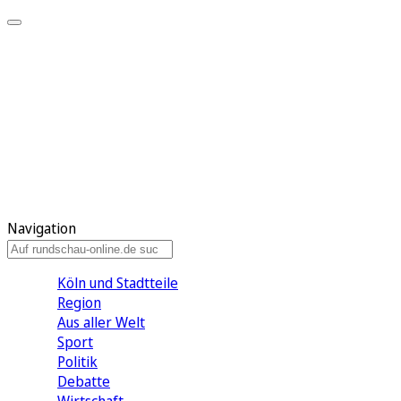
Meine KR
Meine Artikel
Meine Region
Meine Newsletter
Gewinnspiele
Mein Rundschau PLUS
Mein E-Paper
Navigation
Köln und Stadtteile
Region
Aus aller Welt
Sport
Politik
Debatte