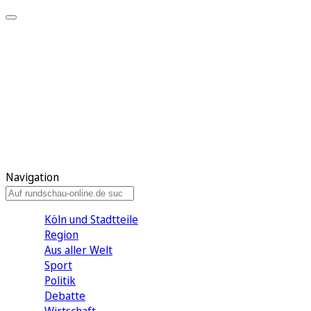
Meine KR
Meine Artikel
Meine Region
Meine Newsletter
Gewinnspiele
Mein Rundschau PLUS
Mein E-Paper
Navigation
Köln und Stadtteile
Region
Aus aller Welt
Sport
Politik
Debatte