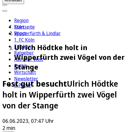
Anmelden
Region
Köln
Startseite
Sport
Wipperfürth & Lindlar
1. FC Köln
Ulrich Hödtke holt in
Erleben
Ratgeber
Wipperfürth zwei Vögel von der
Aus aller Welt
Stange
Politik
Wirtschaft
Newsletter
Fest gut besucht
Ulrich Hödtke
E-Paper
holt in Wipperfürth zwei Vögel
von der Stange
06.06.2023, 07:47 Uhr
2 min