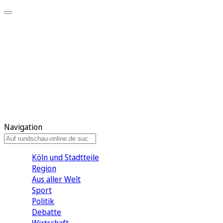
Meine KR
Meine Artikel
Meine Region
Meine Newsletter
Gewinnspiele
Mein Rundschau PLUS
Mein E-Paper
Navigation
Köln und Stadtteile
Region
Aus aller Welt
Sport
Politik
Debatte