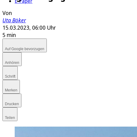
E-Paper
Von
Uta Böker
15.03.2023, 06:00 Uhr
5 min
Auf Google bevorzugen
Anhören
Schrift
Merken
Drucken
Teilen