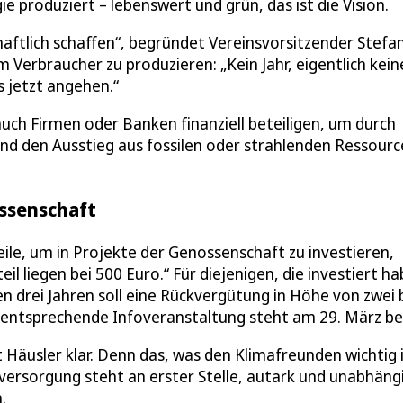
 produziert – lebenswert und grün, das ist die Vision.
aftlich schaffen“, begründet Vereinsvorsitzender Stefa
Verbraucher zu produzieren: „Kein Jahr, eigentlich kein
s jetzt angehen.“
 auch Firmen oder Banken finanziell beteiligen, um durch
nd den Ausstieg aus fossilen oder strahlenden Ressour
ossenschaft
ile, um in Projekte der Genossenschaft zu investieren,
il liegen bei 500 Euro.“ Für diejenigen, die investiert ha
en drei Jahren soll eine Rückvergütung in Höhe von zwei 
e entsprechende Infoveranstaltung steht am 29. März be
 Häusler klar. Denn das, was den Klimafreunden wichtig i
ieversorgung steht an erster Stelle, autark und unabhäng
.