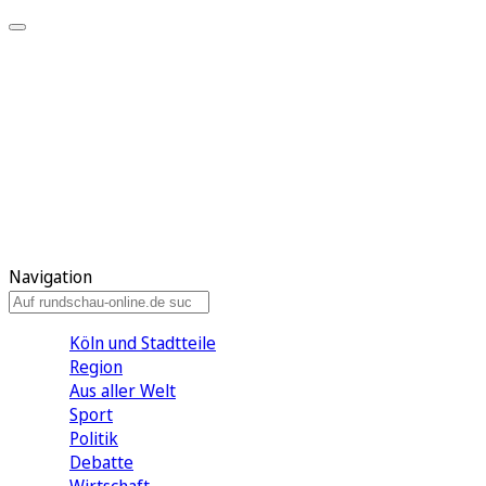
Meine KR
Meine Artikel
Meine Region
Meine Newsletter
Gewinnspiele
Mein Rundschau PLUS
Mein E-Paper
Navigation
Köln und Stadtteile
Region
Aus aller Welt
Sport
Politik
Debatte