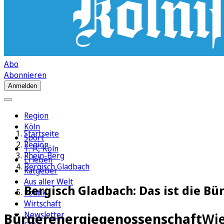
Abo
Abonnieren
Anmelden
Region
Köln
Startseite
Sport
Region
1. FC Köln
Rhein-Berg
Erleben
Bergisch Gladbach
Ratgeber
Aus aller Welt
Bergisch Gladbach: Das ist die B
Politik
Wirtschaft
Newsletter
Bürgerenergiegenossenschaft
Wie