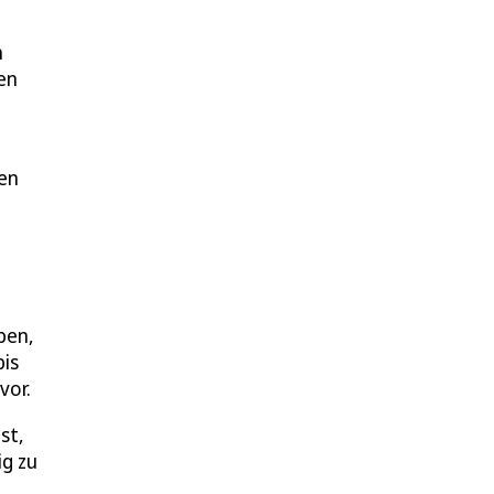
n
en
cen
ben,
bis
vor.
st,
ig zu