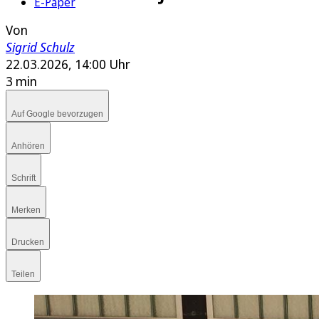
E-Paper
Von
Sigrid Schulz
22.03.2026, 14:00 Uhr
3 min
Auf Google bevorzugen
Anhören
Schrift
Merken
Drucken
Teilen