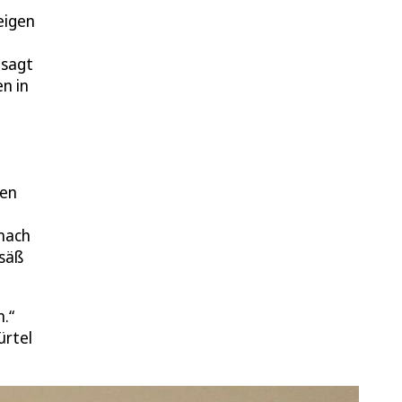
eigen
 sagt
n in
zen
 nach
esäß
.“
ürtel