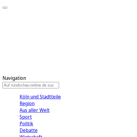
Meine KR
Meine Artikel
Meine Region
Meine Newsletter
Gewinnspiele
Mein Rundschau PLUS
Mein E-Paper
Navigation
Köln und Stadtteile
Region
Aus aller Welt
Sport
Politik
Debatte