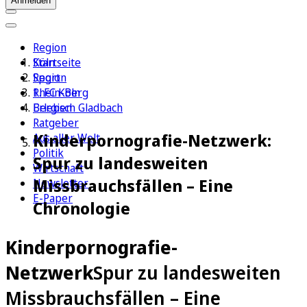
Anmelden
Region
Köln
Startseite
Sport
Region
1. FC Köln
Rhein-Berg
Erleben
Bergisch Gladbach
Ratgeber
Kinderpornografie-Netzwerk:
Aus aller Welt
Politik
Spur zu landesweiten
Wirtschaft
Missbrauchsfällen – Eine
Newsletter
E-Paper
Chronologie
Kinderpornografie-
Netzwerk
Spur zu landesweiten
Missbrauchsfällen – Eine