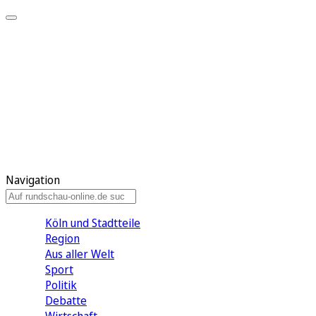
Meine KR
Meine Artikel
Meine Region
Meine Newsletter
Gewinnspiele
Mein Rundschau PLUS
Mein E-Paper
Navigation
Köln und Stadtteile
Region
Aus aller Welt
Sport
Politik
Debatte