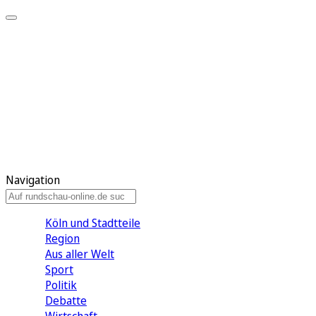
Meine KR
Meine Artikel
Meine Region
Meine Newsletter
Gewinnspiele
Mein Rundschau PLUS
Mein E-Paper
Navigation
Köln und Stadtteile
Region
Aus aller Welt
Sport
Politik
Debatte