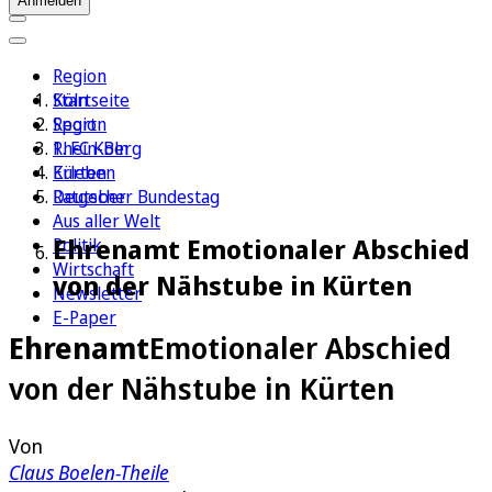
Anmelden
Region
Köln
Startseite
Sport
Region
1. FC Köln
Rhein-Berg
Erleben
Kürten
Ratgeber
Deutscher Bundestag
Aus aller Welt
Ehrenamt Emotionaler Abschied
Politik
Wirtschaft
von der Nähstube in Kürten
Newsletter
E-Paper
Ehrenamt
Emotionaler Abschied
von der Nähstube in Kürten
Von
Claus Boelen-Theile