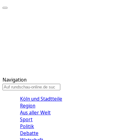
Meine KR
Meine Artikel
Meine Region
Meine Newsletter
Gewinnspiele
Mein Rundschau PLUS
Mein E-Paper
Navigation
Köln und Stadtteile
Region
Aus aller Welt
Sport
Politik
Debatte