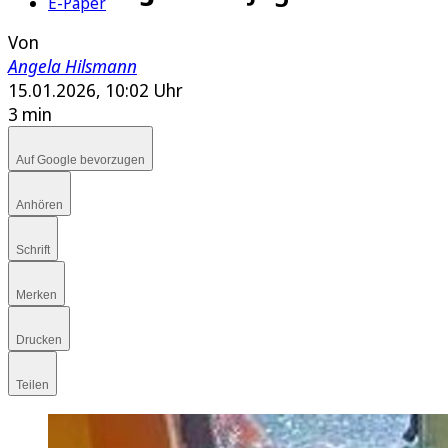
E-Paper
Von
Angela Hilsmann
15.01.2026, 10:02 Uhr
3 min
Auf Google bevorzugen
Anhören
Schrift
Merken
Drucken
Teilen