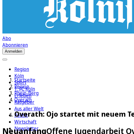
Abo
Abonnieren
Anmelden
Region
Köln
Startseite
Sport
Region
1. FC Köln
Rhein-Berg
Erleben
Overath
Ratgeber
Aus aller Welt
Overath: Ojo startet mit neuem T
Politik
Wirtschaft
Newsletter
Neuanfang
Offene Jugendarbeit O