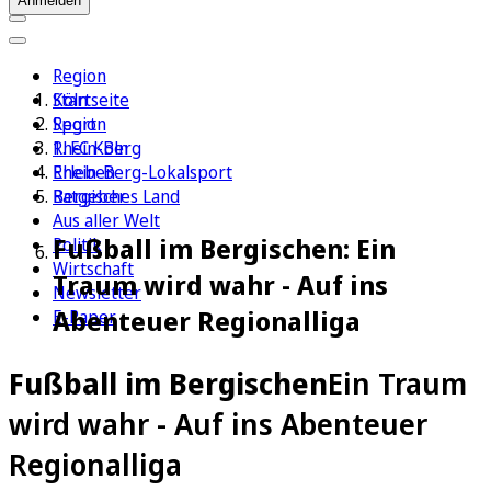
Anmelden
Region
Köln
Startseite
Sport
Region
1. FC Köln
Rhein-Berg
Erleben
Rhein-Berg-Lokalsport
Ratgeber
Bergisches Land
Aus aller Welt
Fußball im Bergischen: Ein
Politik
Wirtschaft
Traum wird wahr - Auf ins
Newsletter
Abenteuer Regionalliga
E-Paper
Fußball im Bergischen
Ein Traum
wird wahr - Auf ins Abenteuer
Regionalliga