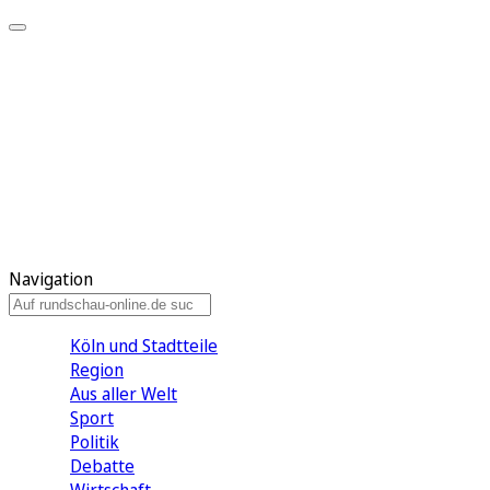
Meine KR
Meine Artikel
Meine Region
Meine Newsletter
Gewinnspiele
Mein Rundschau PLUS
Mein E-Paper
Navigation
Köln und Stadtteile
Region
Aus aller Welt
Sport
Politik
Debatte