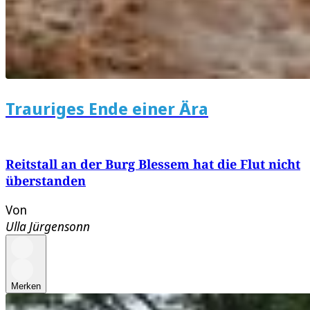
Trauriges Ende einer Ära
Reitstall an der Burg Blessem hat die Flut nicht
überstanden
Von
Ulla Jürgensonn
Merken