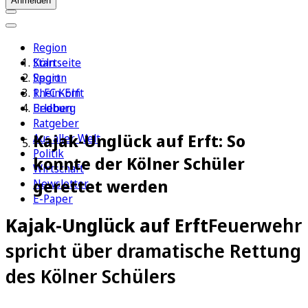
Anmelden
Region
Köln
Startseite
Sport
Region
1. FC Köln
Rhein-Erft
Erleben
Bedburg
Ratgeber
Kajak-Unglück auf Erft: So
Aus aller Welt
Politik
konnte der Kölner Schüler
Wirtschaft
gerettet werden
Newsletter
E-Paper
Kajak-Unglück auf Erft
Feuerwehr
spricht über dramatische Rettung
des Kölner Schülers