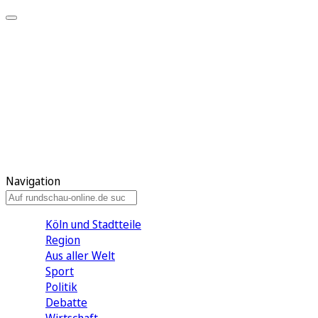
Meine KR
Meine Artikel
Meine Region
Meine Newsletter
Gewinnspiele
Mein Rundschau PLUS
Mein E-Paper
Navigation
Köln und Stadtteile
Region
Aus aller Welt
Sport
Politik
Debatte