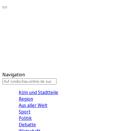
Meine KR
Meine Artikel
Meine Region
Meine Newsletter
Gewinnspiele
Mein Rundschau PLUS
Mein E-Paper
Navigation
Köln und Stadtteile
Region
Aus aller Welt
Sport
Politik
Debatte