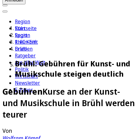
Anmelden
Region
Köln
Startseite
Sport
Region
1. FC Köln
Rhein-Erft
Erleben
Brühl
Ratgeber
Brühl: Gebühren für Kunst- und
Aus aller Welt
Politik
Musikschule steigen deutlich
Wirtschaft
Newsletter
Gebühren
Kurse an der Kunst-
E-Paper
und Musikschule in Brühl werden
teurer
Von
Wolfram Kämpf