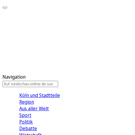
Meine KR
Meine Artikel
Meine Region
Meine Newsletter
Gewinnspiele
Mein Rundschau PLUS
Mein E-Paper
Navigation
Köln und Stadtteile
Region
Aus aller Welt
Sport
Politik
Debatte