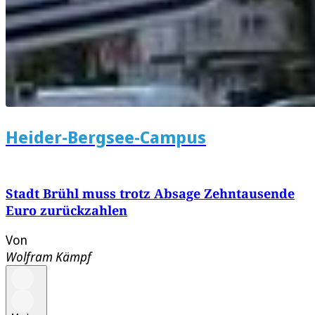
Heider-Bergsee-Campus
Stadt Brühl muss trotz Absage Zehntausende
Euro zurückzahlen
Von
Wolfram Kämpf