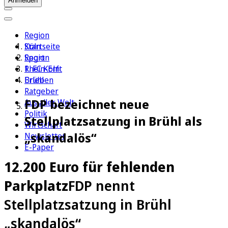
Anmelden
Region
Köln
Startseite
Sport
Region
1. FC Köln
Rhein-Erft
Erleben
Brühl
Ratgeber
FDP bezeichnet neue
Aus aller Welt
Politik
Stellplatzsatzung in Brühl als
Wirtschaft
„skandalös“
Newsletter
E-Paper
12.200 Euro für fehlenden
Parkplatz
FDP nennt
Stellplatzsatzung in Brühl
„skandalös“