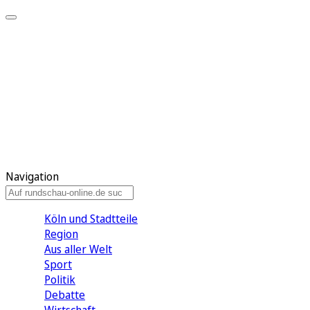
Meine KR
Meine Artikel
Meine Region
Meine Newsletter
Gewinnspiele
Mein Rundschau PLUS
Mein E-Paper
Navigation
Köln und Stadtteile
Region
Aus aller Welt
Sport
Politik
Debatte