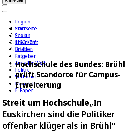
Anmelden
Region
Köln
Startseite
Sport
Region
1. FC Köln
Rhein-Erft
Erleben
Brühl
Ratgeber
Hochschule des Bundes: Brühl
Aus aller Welt
Politik
prüft Standorte für Campus-
Wirtschaft
Erweiterung
Newsletter
E-Paper
Streit um Hochschule
„In
Euskirchen sind die Politiker
offenbar klüger als in Brühl“