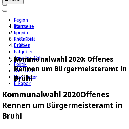
Anmelden
Region
Köln
Startseite
Sport
Region
1. FC Köln
Rhein-Erft
Erleben
Brühl
Ratgeber
Kommunalwahl 2020: Offenes
Aus aller Welt
Politik
Rennen um Bürgermeisteramt in
Wirtschaft
Brühl
Newsletter
E-Paper
Kommunalwahl 2020
Offenes
Rennen um Bürgermeisteramt in
Brühl