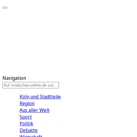
Meine KR
Meine Artikel
Meine Region
Meine Newsletter
Gewinnspiele
Mein Rundschau PLUS
Mein E-Paper
Navigation
Köln und Stadtteile
Region
Aus aller Welt
Sport
Politik
Debatte