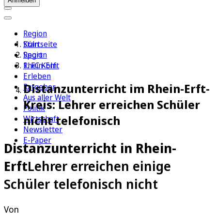
Anmelden
Region
Köln
Startseite
Sport
Region
1. FC Köln
Rhein-Erft
Erleben
Distanzunterricht im Rhein-Erft-
Ratgeber
Aus aller Welt
Kreis: Lehrer erreichen Schüler
Politik
nicht telefonisch
Wirtschaft
Newsletter
E-Paper
Distanzunterricht in Rhein-
Erft
Lehrer erreichen einige
Schüler telefonisch nicht
Von