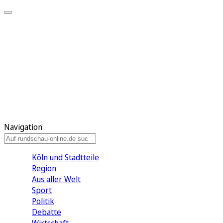
Meine KR
Meine Artikel
Meine Region
Meine Newsletter
Gewinnspiele
Mein Rundschau PLUS
Mein E-Paper
Navigation
Köln und Stadtteile
Region
Aus aller Welt
Sport
Politik
Debatte