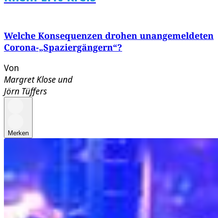
Welche Konsequenzen drohen unangemeldeten
Corona-„Spaziergängern“?
Von
Margret Klose
und
Jörn Tüffers
Merken