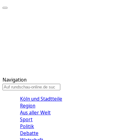
Meine KR
Meine Artikel
Meine Region
Meine Newsletter
Gewinnspiele
Mein Rundschau PLUS
Mein E-Paper
Navigation
Köln und Stadtteile
Region
Aus aller Welt
Sport
Politik
Debatte