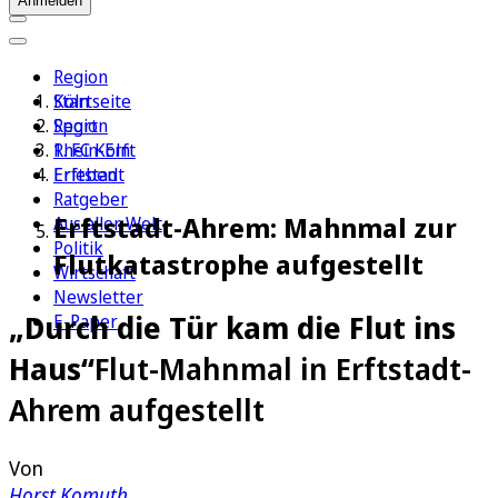
Anmelden
Region
Köln
Startseite
Sport
Region
1. FC Köln
Rhein-Erft
Erleben
Erftstadt
Ratgeber
Erftstadt-Ahrem: Mahnmal zur
Aus aller Welt
Politik
Flutkatastrophe aufgestellt
Wirtschaft
Newsletter
„Durch die Tür kam die Flut ins
E-Paper
Haus“
Flut-Mahnmal in Erftstadt-
Ahrem aufgestellt
Von
Horst Komuth