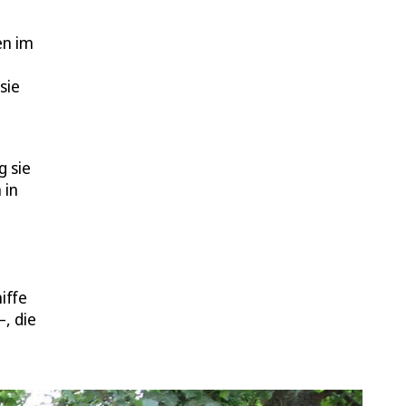
en im
sie
g sie
 in
iffe
, die