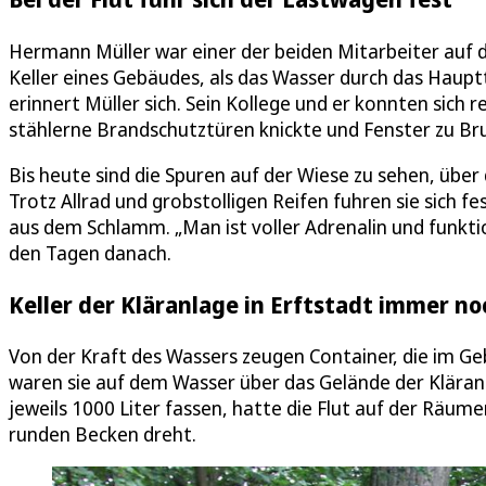
Hermann Müller war einer der beiden Mitarbeiter auf de
Keller eines Gebäudes, als das Wasser durch das Hauptt
erinnert Müller sich. Sein Kollege und er konnten sich re
stählerne Brandschutztüren knickte und Fenster zu Bru
Bis heute sind die Spuren auf der Wiese zu sehen, übe
Trotz Allrad und grobstolligen Reifen fuhren sie sich f
aus dem Schlamm. „Man ist voller Adrenalin und funktio
den Tagen danach.
Keller der Kläranlage in Erftstadt immer n
Von der Kraft des Wassers zeugen Container, die im Gebü
waren sie auf dem Wasser über das Gelände der Kläranl
jeweils 1000 Liter fassen, hatte die Flut auf der Räumer
runden Becken dreht.