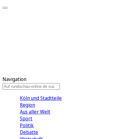
Meine KR
Meine Artikel
Meine Region
Meine Newsletter
Gewinnspiele
Mein Rundschau PLUS
Mein E-Paper
Navigation
Köln und Stadtteile
Region
Aus aller Welt
Sport
Politik
Debatte