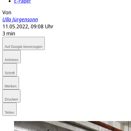
E-Paper
Von
Ulla Jürgensonn
11.05.2022, 09:08 Uhr
3 min
Auf Google bevorzugen
Anhören
Schrift
Merken
Drucken
Teilen