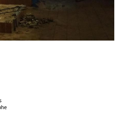
s
phe