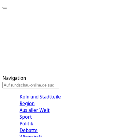
Meine KR
Meine Artikel
Meine Region
Meine Newsletter
Gewinnspiele
Mein Rundschau PLUS
Mein E-Paper
Navigation
Köln und Stadtteile
Region
Aus aller Welt
Sport
Politik
Debatte