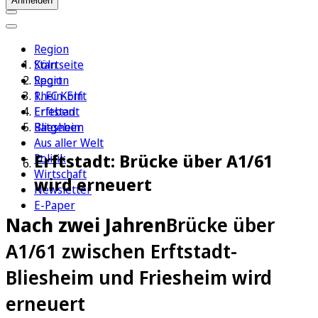
Anmelden
Region
Köln
Startseite
Sport
Region
1. FC Köln
Rhein-Erft
Erleben
Erftstadt
Ratgeber
Bliesheim
Aus aller Welt
Erftstadt: Brücke über A1/61
Politik
Wirtschaft
wird erneuert
Newsletter
E-Paper
Nach zwei Jahren
Brücke über
A1/61 zwischen Erftstadt-
Bliesheim und Friesheim wird
erneuert