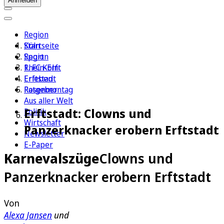
Anmelden
Region
Köln
Startseite
Sport
Region
1. FC Köln
Rhein-Erft
Erleben
Erftstadt
Ratgeber
Rosenmontag
Aus aller Welt
Erftstadt: Clowns und
Politik
Wirtschaft
Panzerknacker erobern Erftstadt
Newsletter
E-Paper
Karnevalszüge
Clowns und
Panzerknacker erobern Erftstadt
Von
Alexa Jansen
und