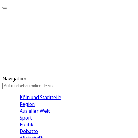
Meine KR
Meine Artikel
Meine Region
Meine Newsletter
Gewinnspiele
Mein Rundschau PLUS
Mein E-Paper
Navigation
Köln und Stadtteile
Region
Aus aller Welt
Sport
Politik
Debatte