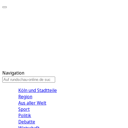
Meine KR
Meine Artikel
Meine Region
Meine Newsletter
Gewinnspiele
Mein Rundschau PLUS
Mein E-Paper
Navigation
Köln und Stadtteile
Region
Aus aller Welt
Sport
Politik
Debatte