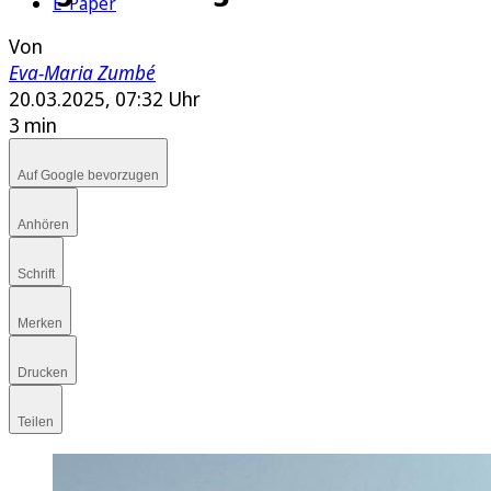
E-Paper
Von
Eva-Maria Zumbé
20.03.2025, 07:32 Uhr
3 min
Auf Google bevorzugen
Anhören
Schrift
Merken
Drucken
Teilen