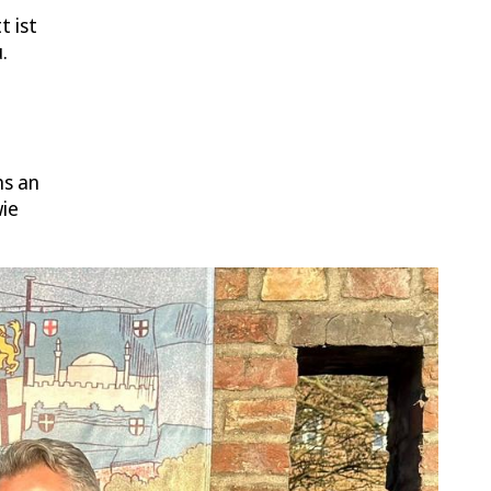
t ist
.
ns an
wie