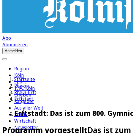
Abo
Abonnieren
Anmelden
Region
Köln
Startseite
Sport
Region
1. FC Köln
Rhein-Erft
Erleben
Erftstadt
Ratgeber
Aus aller Welt
Erftstadt: Das ist zum 800. Gymni
Politik
Wirtschaft
Newsletter
Programm vorgestellt
Das ist zum