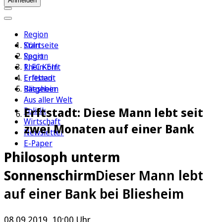
Anmelden
Region
Köln
Startseite
Sport
Region
1. FC Köln
Rhein-Erft
Erleben
Erftstadt
Ratgeber
Bliesheim
Aus aller Welt
Erftstadt: Diese Mann lebt seit
Politik
Wirtschaft
zwei Monaten auf einer Bank
Newsletter
E-Paper
Philosoph unterm
Sonnenschirm
Dieser Mann lebt
auf einer Bank bei Bliesheim
08.09.2019, 10:00 Uhr