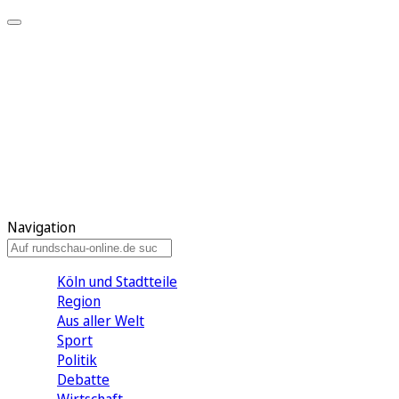
Meine KR
Meine Artikel
Meine Region
Meine Newsletter
Gewinnspiele
Mein Rundschau PLUS
Mein E-Paper
Navigation
Köln und Stadtteile
Region
Aus aller Welt
Sport
Politik
Debatte