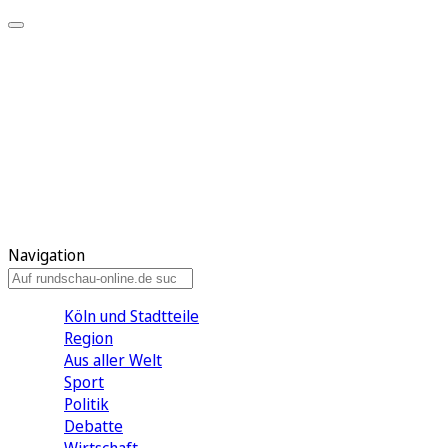
Meine KR
Meine Artikel
Meine Region
Meine Newsletter
Gewinnspiele
Mein Rundschau PLUS
Mein E-Paper
Navigation
Köln und Stadtteile
Region
Aus aller Welt
Sport
Politik
Debatte