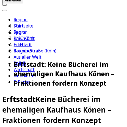
Anmelden
Region
Köln
Startseite
Sport
Region
1. FC Köln
Rhein-Erft
Erleben
Erftstadt
Ratgeber
Bonner Straße (Köln)
Aus aller Welt
Erftstadt: Keine Bücherei im
Politik
Wirtschaft
ehemaligen Kaufhaus Könen –
Newsletter
Fraktionen fordern Konzept
E-Paper
Erftstadt
Keine Bücherei im
ehemaligen Kaufhaus Könen –
Fraktionen fordern Konzept