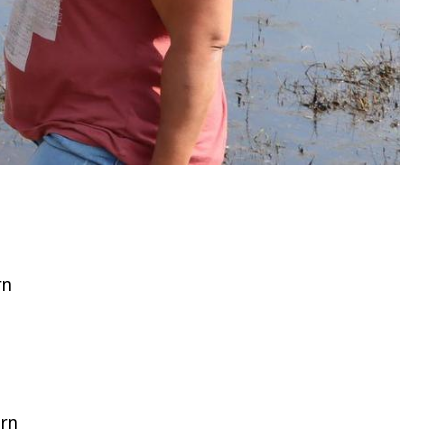
rn
ern