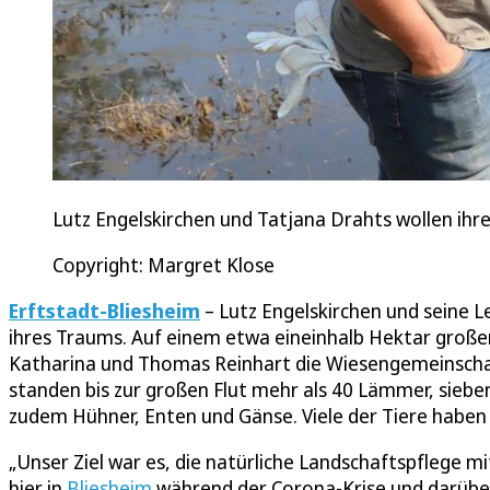
Lutz Engelskirchen und Tatjana Drahts wollen ihr
Copyright: Margret Klose
Erftstadt-Bliesheim
– Lutz Engelskirchen und seine 
ihres Traums. Auf einem etwa eineinhalb Hektar großen 
Katharina und Thomas Reinhart die Wiesengemeinschaf
standen bis zur großen Flut mehr als 40 Lämmer, sieben
zudem Hühner, Enten und Gänse. Viele der Tiere haben
„Unser Ziel war es, die natürliche Landschaftspflege m
hier in
Bliesheim
während der Corona-Krise und darüber