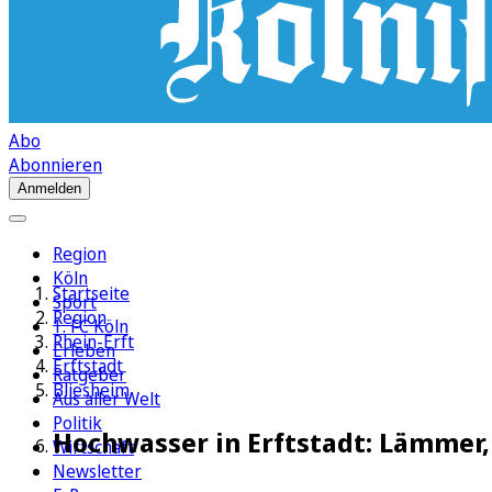
Abo
Abonnieren
Anmelden
Region
Köln
Startseite
Sport
Region
1. FC Köln
Rhein-Erft
Erleben
Erftstadt
Ratgeber
Bliesheim
Aus aller Welt
Politik
Hochwasser in Erftstadt: Lämmer
Wirtschaft
Newsletter