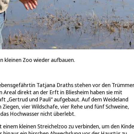
en kleinen Zoo wieder aufbauen.
Lebensgefährtin Tatjana Draths stehen vor den Trümme
Areal direkt an der Erft in Bliesheim haben sie mit
t „Gertrud und Pauli“ aufgebaut. Auf dem Weideland
 Ziegen, vier Wildschafe, vier Rehe und fünf Schweine,
 das Hochwasser nicht überlebt.
it einem kleinen Streichelzoo zu verbinden, um den Kind
 hinaus ein bisschen Abwechslung vor der Haustür zu