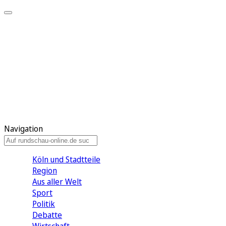
Meine KR
Meine Artikel
Meine Region
Meine Newsletter
Gewinnspiele
Mein Rundschau PLUS
Mein E-Paper
Navigation
Köln und Stadtteile
Region
Aus aller Welt
Sport
Politik
Debatte