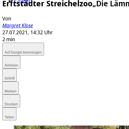
E-Paper
Erftstädter Streichelzoo
„Die Lämm
Von
Margret Klose
27.07.2021, 14:32 Uhr
2 min
Auf Google bevorzugen
Anhören
Schrift
Merken
Drucken
Teilen