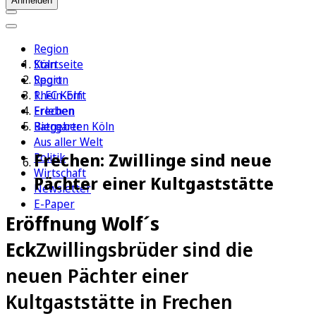
Anmelden
Region
Köln
Startseite
Sport
Region
1. FC Köln
Rhein-Erft
Erleben
Frechen
Ratgeber
Biergarten Köln
Aus aller Welt
Frechen: Zwillinge sind neue
Politik
Wirtschaft
Pächter einer Kultgaststätte
Newsletter
E-Paper
Eröffnung Wolf´s
Eck
Zwillingsbrüder sind die
neuen Pächter einer
Kultgaststätte in Frechen