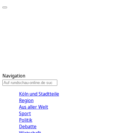
Meine KR
Meine Artikel
Meine Region
Meine Newsletter
Gewinnspiele
Mein Rundschau PLUS
Mein E-Paper
Navigation
Köln und Stadtteile
Region
Aus aller Welt
Sport
Politik
Debatte