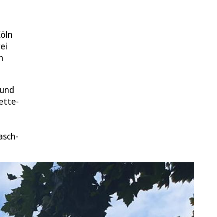
Köln
ei
n
 und
ette-
asch-