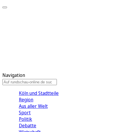
Meine KR
Meine Artikel
Meine Region
Meine Newsletter
Gewinnspiele
Mein Rundschau PLUS
Mein E-Paper
Navigation
Köln und Stadtteile
Region
Aus aller Welt
Sport
Politik
Debatte