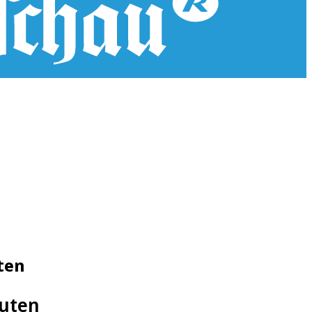
ten
auten