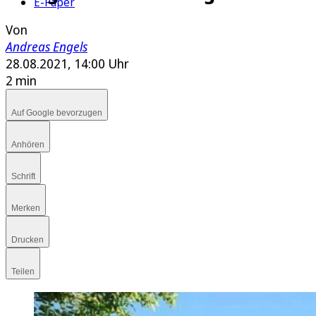
E-Paper
Von
Andreas Engels
28.08.2021, 14:00 Uhr
2 min
Auf Google bevorzugen
Anhören
Schrift
Merken
Drucken
Teilen