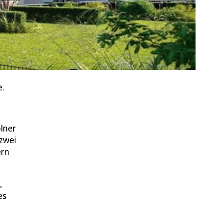
e.
lner
zwei
ern
,
es