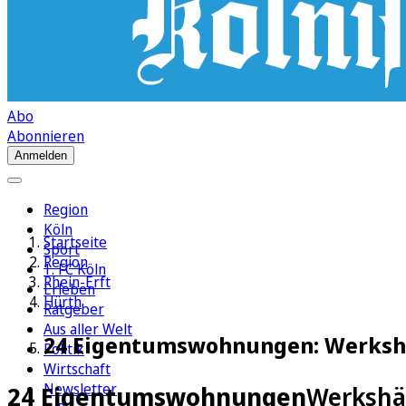
Abo
Abonnieren
Anmelden
Region
Köln
Startseite
Sport
Region
1. FC Köln
Rhein-Erft
Erleben
Hürth
Ratgeber
Aus aller Welt
24 Eigentumswohnungen: Werkshä
Politik
Wirtschaft
Newsletter
24 Eigentumswohnungen
Werkshä