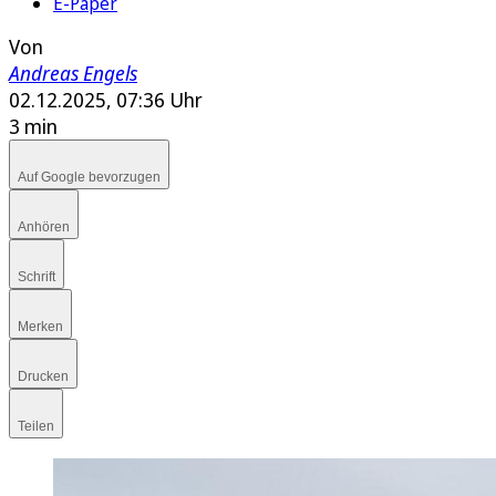
E-Paper
Von
Andreas Engels
02.12.2025, 07:36 Uhr
3 min
Auf Google bevorzugen
Anhören
Schrift
Merken
Drucken
Teilen