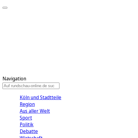
Meine KR
Meine Artikel
Meine Region
Meine Newsletter
Gewinnspiele
Mein Rundschau PLUS
Mein E-Paper
Navigation
Köln und Stadtteile
Region
Aus aller Welt
Sport
Politik
Debatte