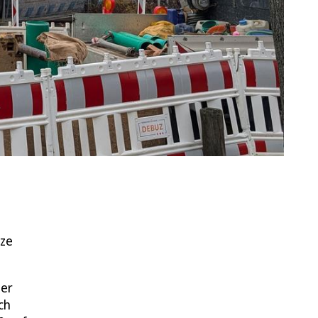
tze
ter
ch