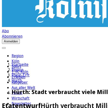
Abo
Abonnieren
Anmelden
Region
Köln
Startseite
Sport
Region
1. FC Köln
Rhein-Erft
Erleben
Hürth
Ratgeber
Aus aller Welt
Hürth: Stadt verbraucht viele Mi
Politik
Wirtschaft
Newsletter
Etatentwurf
Hürth verbraucht Mill