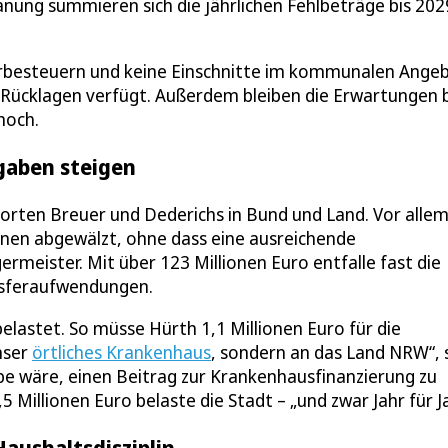
lanung summieren sich die jährlichen Fehlbeträge bis 202
rbesteuern und keine Einschnitte im kommunalen Ange
ber Rücklagen verfügt. Außerdem bleiben die Erwartungen 
hoch.
gaben steigen
rten Breuer und Dederichs in Bund und Land. Vor allem
nen abgewälzt, ohne dass eine ausreichende
ermeister. Mit über 123 Millionen Euro entfalle fast die
nsferaufwendungen.
astet. So müsse Hürth 1,1 Millionen Euro für die
nser
örtliches Krankenhaus
, sondern an das Land NRW“, 
be wäre, einen Beitrag zur Krankenhausfinanzierung zu
Millionen Euro belaste die Stadt – „und zwar Jahr für Ja
ushaltsdisziplin