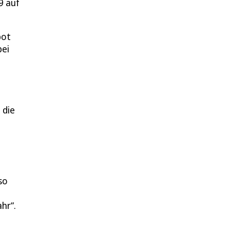
9 auf
bot
bei
 die
so
hr“.