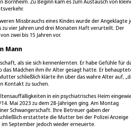
in Bornheim. Zu Beginn kam es zum Austausch von klein
tsverkehr.
hweren Missbrauchs eines Kindes wurde der Angeklagte j
u vier Jahren und drei Monaten Haft verurteilt. Der
on zwei bis 15 Jahren vor.
en Mann
haft, als sie sich kennenlernten. Er habe Gefühle für d
ob das Mädchen ihm ihr Alter gesagt hatte. Er behauptete
Mutter schließlich klärte ihn über das wahre Alter auf, „
den Kontakt zu suchen.
tensauffälligkeiten in ein psychiatrisches Heim eingewi
/14. Mai 2023 zu dem 28-Jährigen ging. Am Montag
einer Schwangerschaft. Ihre Betreuer gaben der
chließlich erstattete die Mutter bei der Polizei Anzeige
, im September jedoch wieder erneuerte.