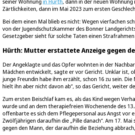
seiner Wohnung
in Hürth
, dann in der neuen Wohnung 
Zärtlichkeiten, dann im Mai 2023 zum ersten Geschlech
Bei dem einen Mal blieb es nicht: Wegen vierfachen sc
von der Jugendschutzkammer des Bonner Landgerichts z
Gesetzgeber sieht für solche Taten einen Strafrahmen v
Hürth: Mutter erstattete Anzeige gegen d
Der Angeklagte und das Opfer wohnten in der Nachbarsc
Mädchen entwickelt, sagte er vor Gericht. Unklar ist, 
junge Freundin habe ihm erzählt, schon 16 zu sein. Die 
hielt ihn aber nicht davon ab“, so das Gericht, weiter 
Zum ersten Beischlaf kam es, als das Kind wegen Verhal
wurde und an dem therapiefreien Wochenende des 13.
offenbarte es sich dem Pflegepersonal aus Angst vor 
Zwölfjährigen daraufhin die „Pille danach“. Am 17. Mai s
gegen den Mann, der daraufhin die Beziehung abbrach