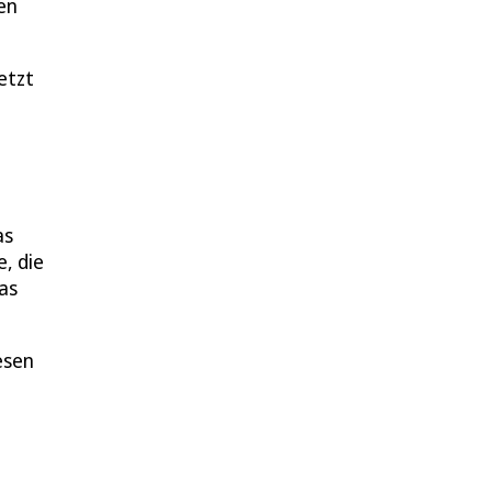
en
etzt
as
, die
das
esen