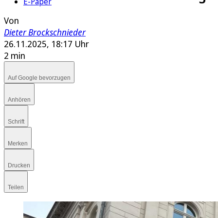
E-Paper
Von
Dieter Brockschnieder
26.11.2025, 18:17 Uhr
2 min
Auf Google bevorzugen
Anhören
Schrift
Merken
Drucken
Teilen