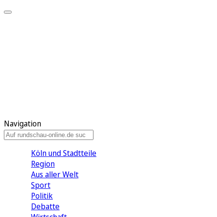
Meine KR
Meine Artikel
Meine Region
Meine Newsletter
Gewinnspiele
Mein Rundschau PLUS
Mein E-Paper
Navigation
Köln und Stadtteile
Region
Aus aller Welt
Sport
Politik
Debatte