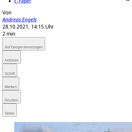
E-Paper
Von
Andreas Engels
28.10.2021, 14:15 Uhr
2 min
Auf Google bevorzugen
Anhören
Schrift
Merken
Drucken
Teilen