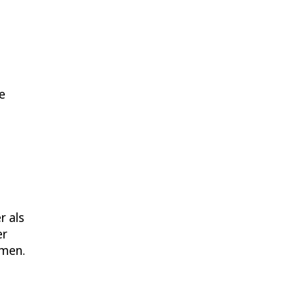
e
r als
er
mmen.