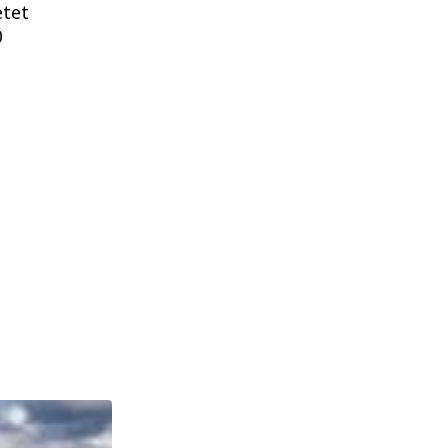
etet
0