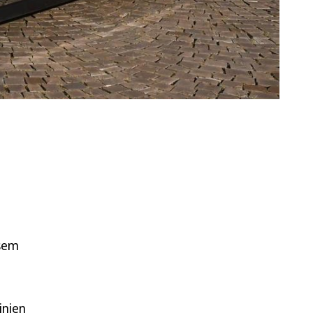
esem
inien