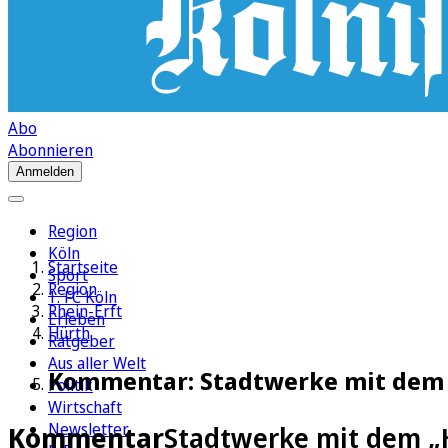
Abo
Abonnieren
Anmelden
Region
Köln
Startseite
Sport
Region
1. FC Köln
Rhein-Erft
Erleben
Hürth
Ratgeber
Aus aller Welt
Kommentar: Stadtwerke mit dem 
Politik
Wirtschaft
Newsletter
Kommentar
Stadtwerke mit dem „