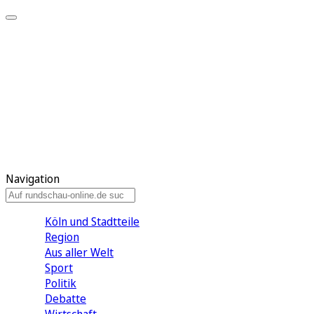
Meine KR
Meine Artikel
Meine Region
Meine Newsletter
Gewinnspiele
Mein Rundschau PLUS
Mein E-Paper
Navigation
Köln und Stadtteile
Region
Aus aller Welt
Sport
Politik
Debatte