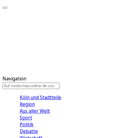
Meine KR
Meine Artikel
Meine Region
Meine Newsletter
Gewinnspiele
Mein Rundschau PLUS
Mein E-Paper
Navigation
Köln und Stadtteile
Region
Aus aller Welt
Sport
Politik
Debatte