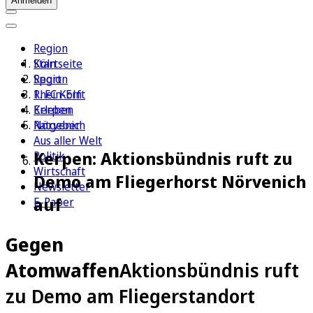
Anmelden
Region
Köln
Startseite
Sport
Region
1. FC Köln
Rhein-Erft
Erleben
Kerpen
Ratgeber
Nörvenich
Aus aller Welt
Kerpen: Aktionsbündnis ruft zu
Politik
Wirtschaft
Demo am Fliegerhorst Nörvenich
Newsletter
auf
E-Paper
Gegen
Atomwaffen
Aktionsbündnis ruft
zu Demo am Fliegerstandort