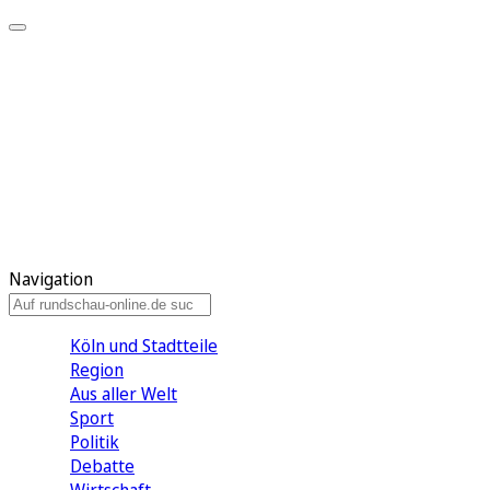
Meine KR
Meine Artikel
Meine Region
Meine Newsletter
Gewinnspiele
Mein Rundschau PLUS
Mein E-Paper
Navigation
Köln und Stadtteile
Region
Aus aller Welt
Sport
Politik
Debatte