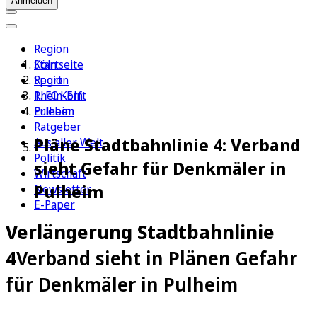
Anmelden
Region
Köln
Startseite
Sport
Region
1. FC Köln
Rhein-Erft
Erleben
Pulheim
Ratgeber
Pläne Stadtbahnlinie 4: Verband
Aus aller Welt
Politik
sieht Gefahr für Denkmäler in
Wirtschaft
Pulheim
Newsletter
E-Paper
Verlängerung Stadtbahnlinie
4
Verband sieht in Plänen Gefahr
für Denkmäler in Pulheim