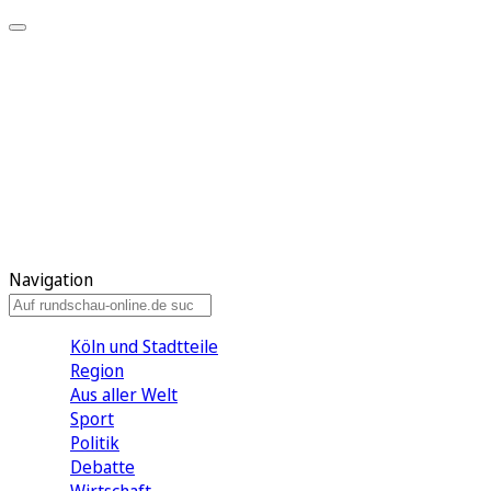
Meine KR
Meine Artikel
Meine Region
Meine Newsletter
Gewinnspiele
Mein Rundschau PLUS
Mein E-Paper
Navigation
Köln und Stadtteile
Region
Aus aller Welt
Sport
Politik
Debatte