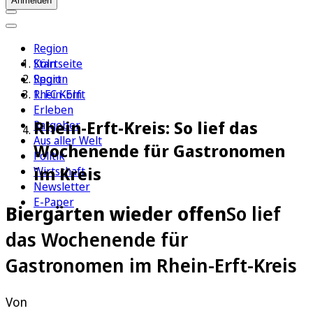
Anmelden
Region
Köln
Startseite
Sport
Region
1. FC Köln
Rhein-Erft
Erleben
Rhein-Erft-Kreis: So lief das
Ratgeber
Aus aller Welt
Wochenende für Gastronomen
Politik
im Kreis
Wirtschaft
Newsletter
E-Paper
Biergärten wieder offen
So lief
das Wochenende für
Gastronomen im Rhein-Erft-Kreis
Von