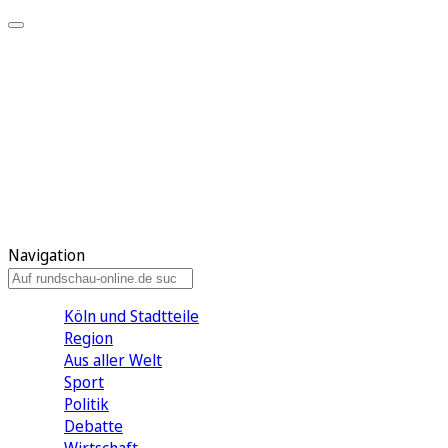
Meine KR
Meine Artikel
Meine Region
Meine Newsletter
Gewinnspiele
Mein Rundschau PLUS
Mein E-Paper
Navigation
Köln und Stadtteile
Region
Aus aller Welt
Sport
Politik
Debatte