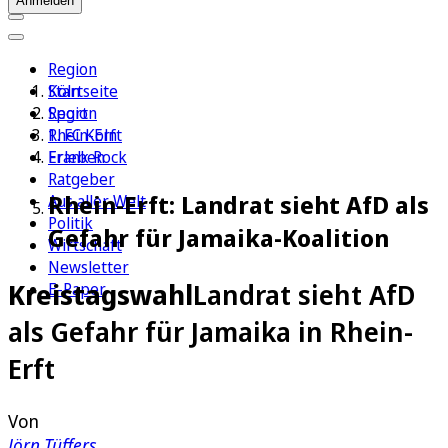
Anmelden
Region
Köln
Startseite
Sport
Region
1. FC Köln
Rhein-Erft
Erleben
Frank Rock
Ratgeber
Rhein-Erft: Landrat sieht AfD als
Aus aller Welt
Politik
Gefahr für Jamaika-Koalition
Wirtschaft
Newsletter
Kreistagswahl
Landrat sieht AfD
E-Paper
als Gefahr für Jamaika in Rhein-
Erft
Von
Jörn Tüffers