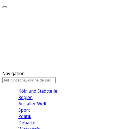
Meine KR
Meine Artikel
Meine Region
Meine Newsletter
Gewinnspiele
Mein Rundschau PLUS
Mein E-Paper
Navigation
Köln und Stadtteile
Region
Aus aller Welt
Sport
Politik
Debatte