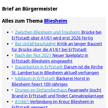
Brief an Bürgermeister
Alles zum Thema
Bliesheim
Zwischen Bliesheim und Friesheim
Brücke bei
Erftstadt über A1/61 wird erst 2026 fertig
Bei Unfall beschädigt
Kritik an langer Bauzeit
für Brücke über die A1/61 bei Erftstadt
Nach der Flut 2021
Neuer Spielplatz in
Erftstadt-Bliesheim eingeweiht
Bauarbeiten in Erftstadt
Darum ist die Kirche
St. Lambertus in Bliesheim aktuell verhangen
Jubiläum in Erftstadt
Bäckerei Horst in
Bliesheim feiert 100-Jähriges
Drogen im Einfamilienhaus
Feuerwehr löscht
Brand in Erftstadt und findet Cannabisplantage
A1/A61
Verbindung im Kreuz Bliesheim in
Erftstadt gesperrt