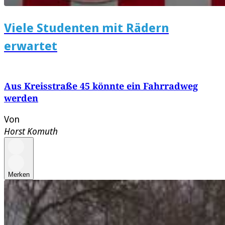
Viele Studenten mit Rädern
erwartet
Aus Kreisstraße 45 könnte ein Fahrradweg
werden
Von
Horst Komuth
Merken