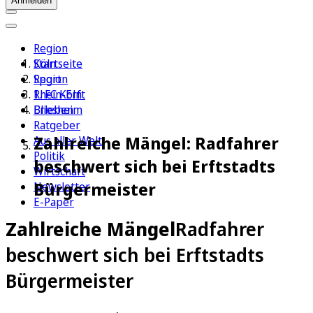
Anmelden
Region
Köln
Startseite
Sport
Region
1. FC Köln
Rhein-Erft
Erleben
Bliesheim
Ratgeber
Zahlreiche Mängel: Radfahrer
Aus aller Welt
Politik
beschwert sich bei Erftstadts
Wirtschaft
Bürgermeister
Newsletter
E-Paper
Zahlreiche Mängel
Radfahrer
beschwert sich bei Erftstadts
Bürgermeister