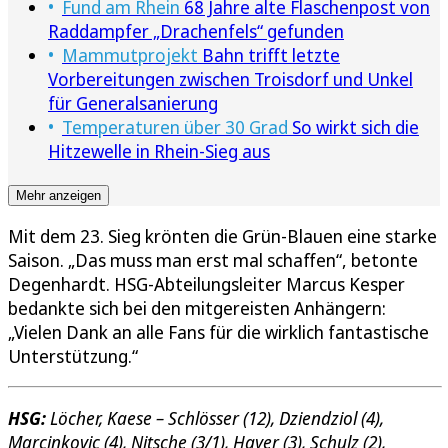
Fund am Rhein
68 Jahre alte Flaschenpost von
Raddampfer „Drachenfels“ gefunden
Mammutprojekt
Bahn trifft letzte
Vorbereitungen zwischen Troisdorf und Unkel
für Generalsanierung
Temperaturen über 30 Grad
So wirkt sich die
Hitzewelle in Rhein-Sieg aus
Mehr anzeigen
Mit dem 23. Sieg krönten die Grün-Blauen eine starke
Saison. „Das muss man erst mal schaffen“, betonte
Degenhardt. HSG-Abteilungsleiter Marcus Kesper
bedankte sich bei den mitgereisten Anhängern:
„Vielen Dank an alle Fans für die wirklich fantastische
Unterstützung.“
HSG:
Löcher, Kaese –
Schlösser (12),
Dziendziol (4),
Marcinkovic (4),
Nitsche (3/1), Hayer (3),
Schulz (2),