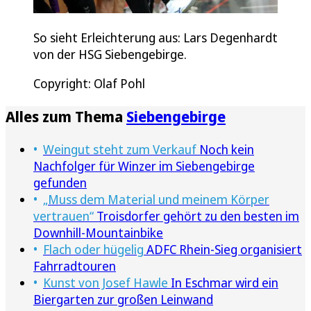
So sieht Erleichterung aus: Lars Degenhardt
von der HSG Siebengebirge.
Copyright: Olaf Pohl
Alles zum Thema
Siebengebirge
Weingut steht zum Verkauf
Noch kein
Nachfolger für Winzer im Siebengebirge
gefunden
„Muss dem Material und meinem Körper
vertrauen“
Troisdorfer gehört zu den besten im
Downhill-Mountainbike
Flach oder hügelig
ADFC Rhein-Sieg organisiert
Fahrradtouren
Kunst von Josef Hawle
In Eschmar wird ein
Biergarten zur großen Leinwand