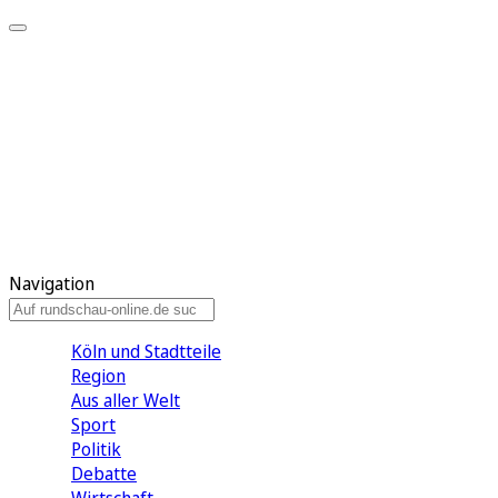
Meine KR
Meine Artikel
Meine Region
Meine Newsletter
Gewinnspiele
Mein Rundschau PLUS
Mein E-Paper
Navigation
Köln und Stadtteile
Region
Aus aller Welt
Sport
Politik
Debatte