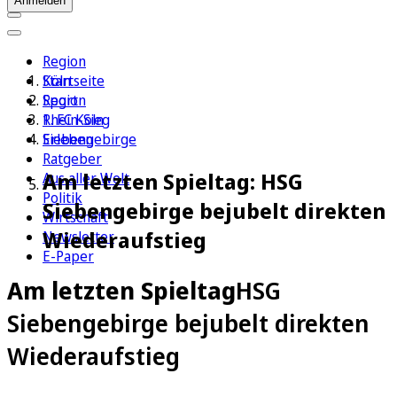
Anmelden
Region
Köln
Startseite
Sport
Region
1. FC Köln
Rhein-Sieg
Erleben
Siebengebirge
Ratgeber
Am letzten Spieltag: HSG
Aus aller Welt
Politik
Siebengebirge bejubelt direkten
Wirtschaft
Wiederaufstieg
Newsletter
E-Paper
Am letzten Spieltag
HSG
Siebengebirge bejubelt direkten
Wiederaufstieg