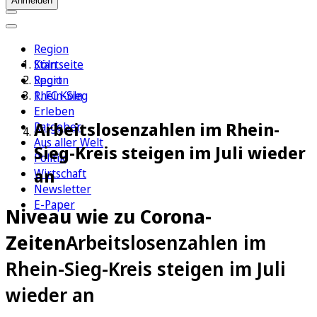
Anmelden
Region
Köln
Startseite
Sport
Region
1. FC Köln
Rhein-Sieg
Erleben
Arbeitslosenzahlen im Rhein-
Ratgeber
Aus aller Welt
Sieg-Kreis steigen im Juli wieder
Politik
an
Wirtschaft
Newsletter
E-Paper
Niveau wie zu Corona-
Zeiten
Arbeitslosenzahlen im
Rhein-Sieg-Kreis steigen im Juli
wieder an