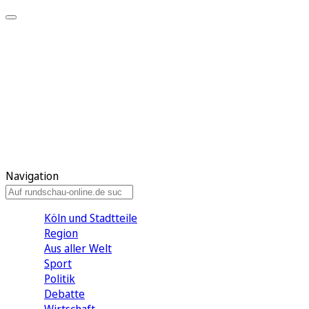
Meine KR
Meine Artikel
Meine Region
Meine Newsletter
Gewinnspiele
Mein Rundschau PLUS
Mein E-Paper
Navigation
Köln und Stadtteile
Region
Aus aller Welt
Sport
Politik
Debatte